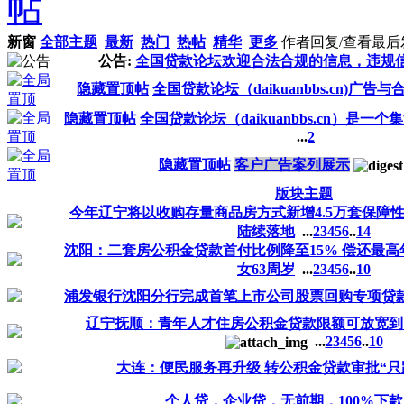
新窗
全部主题
最新
热门
热帖
精华
更多
作者
回复/查看
最后
公告:
全国贷款论坛欢迎合法合规的信息，违规
隐藏置顶帖
全国贷款论坛（daikuanbbs.cn)广告
隐藏置顶帖
全国贷款论坛（daikuanbbs.cn）是一个
...
2
隐藏置顶帖
客户广告案列展示
版块主题
今年辽宁将以收购存量商品房方式新增4.5万套保障
陆续落地
...
2
3
4
5
6
..
14
沈阳：二套房公积金贷款首付比例降至15% 偿还最高
女63周岁
...
2
3
4
5
6
..
10
浦发银行沈阳分行完成首笔上市公司股票回购专项贷
辽宁抚顺：青年人才住房公积金贷款限额可放宽到1.
...
2
3
4
5
6
..
10
大连：便民服务再升级 转公积金贷款审批“只
个人贷，企业贷，无前期，100%下款