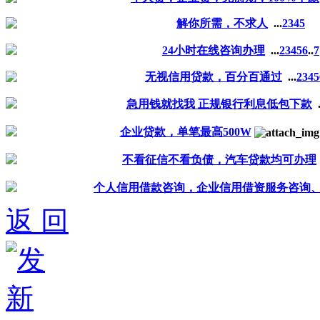
解你所需，不求人
...
2
3
4
5
24小时在线咨询办理
...
2
3
4
5
6
..
7
无视信用贷款，百分百通过
...
2
3
4
5
急用钱就找我 正规银行利息低包下款
.
企业贷款，单笔最高500W
不看征信不看负债，汽车贷款均可办理
个人信用借款咨询，企业信用借资服务咨询、企
返 回